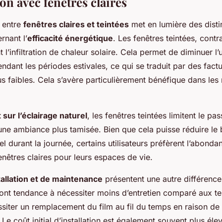
n avec fenêtres claires
 entre
fenêtres claires et teintées
met en lumière des disti
rnant l’
efficacité énergétique
. Les fenêtres teintées, cont
t l’infiltration de chaleur solaire. Cela permet de diminuer l’u
endant les périodes estivales, ce qui se traduit par des fact
s faibles. Cela s’avère particulièrement bénéfique dans les
 sur l’éclairage naturel
, les fenêtres teintées limitent le pa
une ambiance plus tamisée. Bien que cela puisse réduire le
iel durant la journée, certains utilisateurs préfèrent l’abond
fenêtres claires pour leurs espaces de vie.
tallation et de maintenance
présentent une autre différence
 ont tendance à nécessiter moins d’entretien comparé aux te
ssiter un remplacement du film au fil du temps en raison de
Le coût initial d’installation est également souvent plus éle