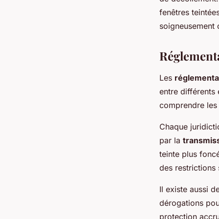
fenêtres teintée
soigneusement c
Réglementat
Les
réglementat
entre différents 
comprendre le
Chaque juridicti
par la
transmiss
teinte plus fonc
des restrictions 
Il existe aussi 
dérogations pou
protection accru