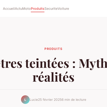
Accueil
Actu
Moto
Produits
Securite
Voiture
PRODUITS
tres teintées : Myth
réalités
Lucie
25 février 2025
6 min de lecture
L