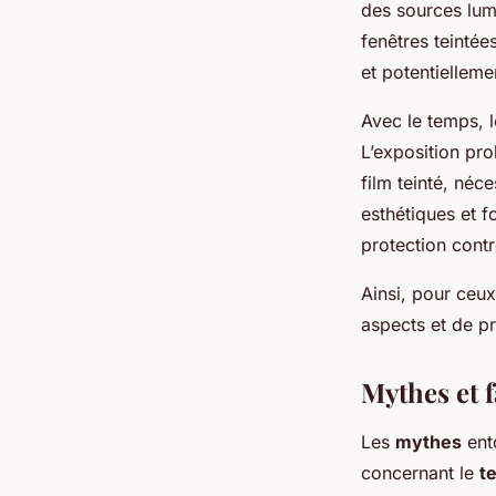
des sources lumi
fenêtres teintée
et potentielleme
Avec le temps, l
L’exposition pr
film teinté, né
esthétiques et fo
protection cont
Ainsi, pour ceux
aspects et de pr
Mythes et f
Les
mythes
ent
concernant le
t