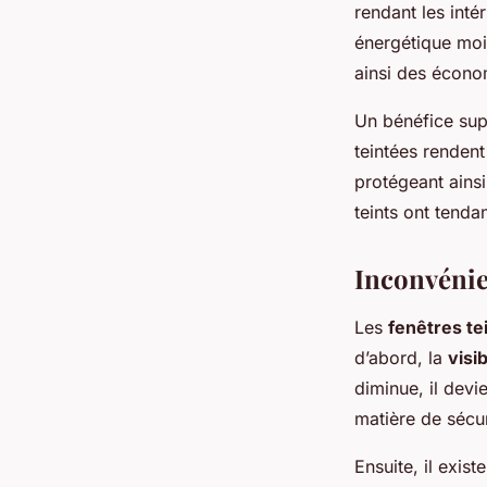
rendant les inté
énergétique moin
ainsi des économ
Un bénéfice supp
teintées rendent 
protégeant ainsi
teints ont tenda
Inconvénien
Les
fenêtres te
d’abord, la
visib
diminue, il devie
matière de sécur
Ensuite, il exis