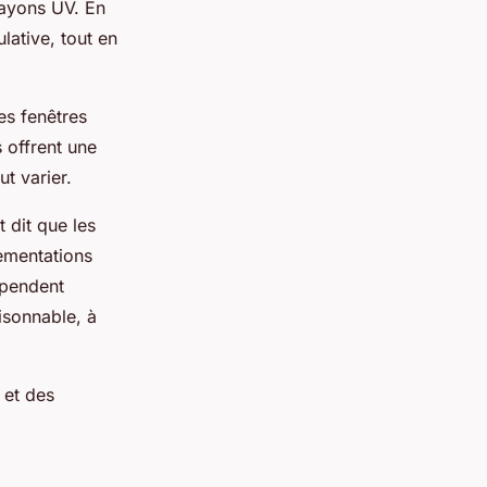
rayons UV. En
lative, tout en
es fenêtres
s offrent une
ut varier.
t dit que les
lementations
épendent
isonnable, à
et des