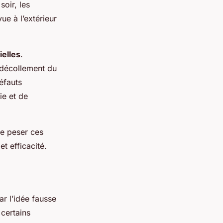
oir, les
ue à l’extérieur
ielles
.
 décollement du
éfauts
ie et de
 de peser ces
t efficacité.
r l’idée fausse
 certains