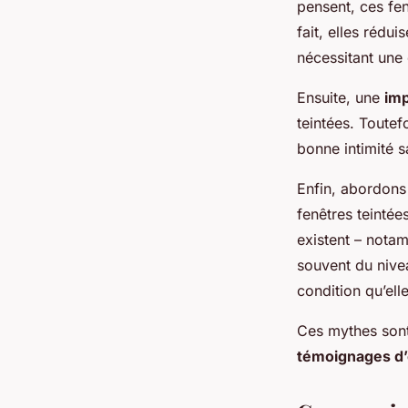
pensent, ces fen
fait, elles rédu
nécessitant une
Ensuite, une
imp
teintées. Toutef
bonne intimité sa
Enfin, abordons
fenêtres teintée
existent – notam
souvent du nivea
condition qu’ell
Ces mythes sont
témoignages d’e