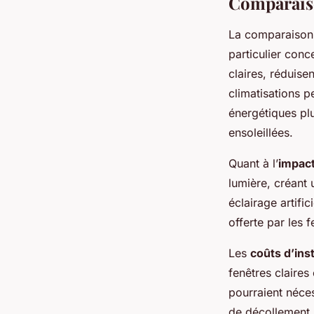
Comparaiso
La comparaison
particulier conce
claires, réduisen
climatisations p
énergétiques plu
ensoleillées.
Quant à l’
impact
lumière, créant 
éclairage artific
offerte par les 
Les
coûts d’ins
fenêtres claires
pourraient néce
de décollement. 