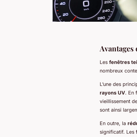
Avantages d
Les
fenêtres te
nombreux conte
L’une des princi
rayons UV
. En 
vieillissement d
sont ainsi large
En outre, la
réd
significatif. Les