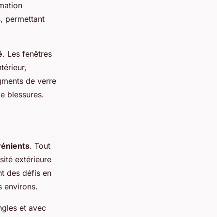
mmation
s, permettant
é
. Les fenêtres
térieur,
agments de verre
de blessures.
vénients
. Tout
ité extérieure
nt des défis en
s environs.
ngles et avec