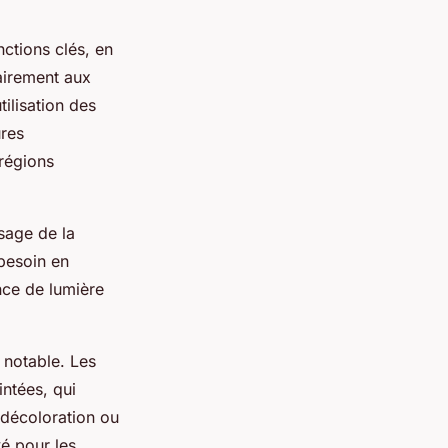
nctions clés, en
rairement aux
tilisation des
ures
 régions
ssage de la
 besoin en
ance de lumière
 notable. Les
intées, qui
 décoloration ou
vé pour les